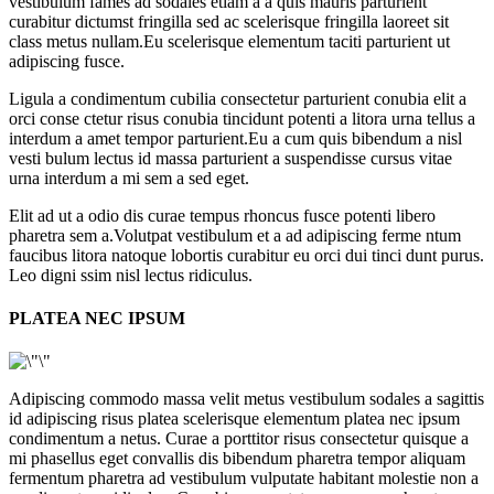
vestibulum fames ad sodales etiam a a quis mauris parturient
curabitur dictumst fringilla sed ac scelerisque fringilla laoreet sit
class metus nullam.Eu scelerisque elementum taciti parturient ut
adipiscing fusce.
Ligula a condimentum cubilia consectetur parturient conubia elit a
orci conse ctetur risus conubia tincidunt potenti a litora urna tellus a
interdum a amet tempor parturient.Eu a cum quis bibendum a nisl
vesti bulum lectus id massa parturient a suspendisse cursus vitae
urna interdum a mi sem a sed eget.
Elit ad ut a odio dis curae tempus rhoncus fusce potenti libero
pharetra sem a.Volutpat vestibulum et a ad adipiscing ferme ntum
faucibus litora natoque lobortis curabitur eu orci dui tinci dunt purus.
Leo digni ssim nisl lectus ridiculus.
PLATEA NEC IPSUM
Adipiscing commodo massa velit metus vestibulum sodales a sagittis
id adipiscing risus platea scelerisque elementum platea nec ipsum
condimentum a netus. Curae a porttitor risus consectetur quisque a
mi phasellus eget convallis dis bibendum pharetra tempor aliquam
fermentum pharetra ad vestibulum vulputate habitant molestie non a