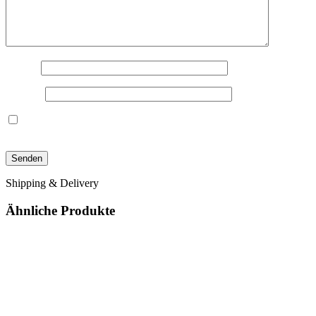
Name
*
E-Mail
*
Name, E-Mail-Adresse und Website in diesem Browser für
meinen nächsten Kommentar speichern.
Shipping & Delivery
Ähnliche Produkte