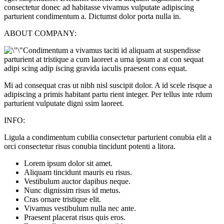
consectetur donec ad habitasse vivamus vulputate adipiscing
parturient condimentum a. Dictumst dolor porta nulla in.
ABOUT COMPANY:
Condimentum a vivamus taciti id aliquam at suspendisse
parturient at tristique a cum laoreet a urna ipsum a at con sequat
adipi scing adip iscing gravida iaculis praesent cons equat.
Mi ad consequat cras ut nibh nisl suscipit dolor. A id scele risque a
adipiscing a primis habitant partu rient integer. Per tellus inte rdum
parturient vulputate digni ssim laoreet.
INFO:
Ligula a condimentum cubilia consectetur parturient conubia elit a
orci consectetur risus conubia tincidunt potenti a litora.
Lorem ipsum dolor sit amet.
Aliquam tincidunt mauris eu risus.
Vestibulum auctor dapibus neque.
Nunc dignissim risus id metus.
Cras ornare tristique elit.
Vivamus vestibulum nulla nec ante.
Praesent placerat risus quis eros.