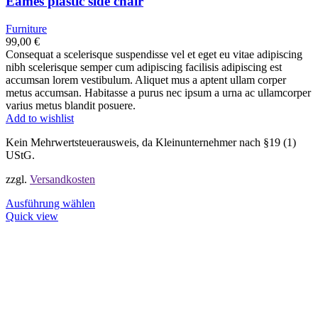
Eames plastic side chair
Furniture
99,00
€
Consequat a scelerisque suspendisse vel et eget eu vitae adipiscing
nibh scelerisque semper cum adipiscing facilisis adipiscing est
accumsan lorem vestibulum. Aliquet mus a aptent ullam corper
metus accumsan. Habitasse a purus nec ipsum a urna ac ullamcorper
varius metus blandit posuere.
Add to wishlist
Kein Mehrwertsteuerausweis, da Kleinunternehmer nach §19 (1)
UStG.
zzgl.
Versandkosten
Ausführung wählen
Quick view