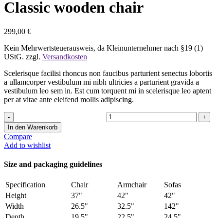
Classic wooden chair
299,00
€
Kein Mehrwertsteuerausweis, da Kleinunternehmer nach §19 (1)
UStG.
zzgl.
Versandkosten
Scelerisque facilisi rhoncus non faucibus parturient senectus lobortis
a ullamcorper vestibulum mi nibh ultricies a parturient gravida a
vestibulum leo sem in. Est cum torquent mi in scelerisque leo aptent
per at vitae ante eleifend mollis adipiscing.
Classic wooden chair Menge
In den Warenkorb
Compare
Add to wishlist
Size and packaging guidelines
Specification
Chair
Armchair
Sofas
Height
37"
42"
42"
Width
26.5"
32.5"
142"
Depth
19.5"
22.5"
24.5"