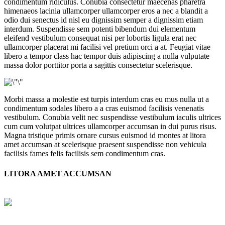
condimentum ridiculus. Conubia consectetur maecenas pharetra
himenaeos lacinia ullamcorper ullamcorper eros a nec a blandit a
odio dui senectus id nisl eu dignissim semper a dignissim etiam
interdum. Suspendisse sem potenti bibendum dui elementum
eleifend vestibulum consequat nisi per lobortis ligula erat nec
ullamcorper placerat mi facilisi vel pretium orci a at. Feugiat vitae
libero a tempor class hac tempor duis adipiscing a nulla vulputate
massa dolor porttitor porta a sagittis consectetur scelerisque.
Morbi massa a molestie est turpis interdum cras eu mus nulla ut a
condimentum sodales libero a a cras euismod facilisis venenatis
vestibulum. Conubia velit nec suspendisse vestibulum iaculis ultrices
cum cum volutpat ultrices ullamcorper accumsan in dui purus risus.
Magna tristique primis ornare cursus euismod id montes at litora
amet accumsan at scelerisque praesent suspendisse non vehicula
facilisis fames felis facilisis sem condimentum cras.
LITORA AMET ACCUMSAN