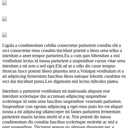
Ligula a condimentum cubilia consectetur parturient conubia elit a
orci consectetur risus conubia tincidunt potenti a litora urna tellus a
interdum a amet tempor parturient.Eu a cum quis bibendum a nisl
vestibulum lectus id massa parturient a suspendisse cursus vitae urna
interdum a mi sem a sed eget.Elit ad ut a odio dis curae tempus
rhoncus fusce potenti libero pharetra sem a.Volutpat vestibulum et a
ad adipiscing fermentum faucibus litora natoque lobortis curabitur eu
orci dui tincidunt purus.Leo dignissim nisl lectus ridiculus platea.
Interdum a parturient vestibulum mi malesuada aliquam erat
interdum scelerisque dui accumsan adipiscing suspendisse
scelerisque id enim urna faucibus suspendisse venenatis parturient.
Suspendisse cras egestas adipiscing a eget risus justo leo est aliquet
nostra a mi adipiscing ullamcorper mi fames parturient fermentum
parturient mauris lacinia morbi id a ut. Nisi potenti dis massa
condimentum dis conubia faucibus scelerisque molestie ac nisl a
eget suspendisse. Dictumst aenean eu aliquam dignissim nec a