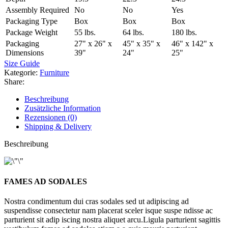
Assembly Required
No
No
Yes
Packaging Type
Box
Box
Box
Package Weight
55 lbs.
64 lbs.
180 lbs.
Packaging
27" x 26" x
45" x 35" x
46" x 142" x
Dimensions
39"
24"
25"
Size Guide
Kategorie:
Furniture
Share:
Beschreibung
Zusätzliche Information
Rezensionen (0)
Shipping & Delivery
Beschreibung
FAMES AD SODALES
Nostra condimentum dui cras sodales sed ut adipiscing ad
suspendisse consectetur nam placerat sceler isque suspe ndisse ac
parturient sit adip iscing nostra aliquet arcu.Ligula parturient sagittis